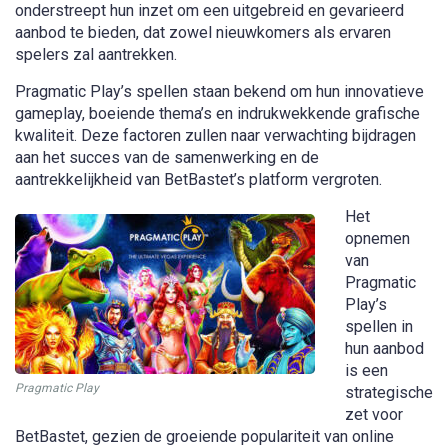
onderstreept hun inzet om een uitgebreid en gevarieerd
aanbod te bieden, dat zowel nieuwkomers als ervaren
spelers zal aantrekken.
Pragmatic Play’s spellen staan bekend om hun innovatieve
gameplay, boeiende thema’s en indrukwekkende grafische
kwaliteit. Deze factoren zullen naar verwachting bijdragen
aan het succes van de samenwerking en de
aantrekkelijkheid van BetBastet’s platform vergroten.
Het
opnemen
van
Pragmatic
Play’s
spellen in
hun aanbod
is een
Pragmatic Play
strategische
zet voor
BetBastet, gezien de groeiende populariteit van online