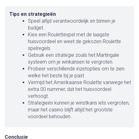
Tips en strategieën
Speel altijd verantwoordelijk en binnen je
budget.
Kies een Roulettespel met de laagste
huisvoordeel en weet de gekozen Roulette
spelregels.
Gebruik een strategie zoals het Martingale
systeem om je winkansen te vergroten.
Probeer verschillende inzetopties om te zien
welke het beste bij je past.
Vermijd het Amerikaanse Roulette vanwege het
extra 00 nummer, dat het huisvoordeel
verhoogt.
Strategieën kunnen je winstkans iets vergroten,
maar het casino blijft altijd het grootste
voordeel behouden.
Conclusie