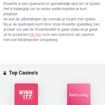
Roulette is een spannend en gemakkelijk spel om te spelen.
Het is belangrijk om te weten welke inzetten je kunt
plaatsen
en wat de uitbetalingen zijn voordat je begint met spelen.
Nu je de spelregels kent door onze Roulette speluitleg, ben
je klaar om aan de Roulettetafel te gaan staan en je geluk
uit te proberen!
Klik hier
voor een overzicht van casino’s
met een Nederlandse vergunning.
Top Casino's