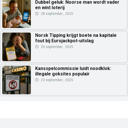
Dubbel geluk: Noorse man wordt vader
en wint loterij
28 september , 2025
Norsk Tipping krijgt boete na kapitale
fout bij Eurojackpot-uitslag
25 september , 2025
Kansspelcommissie luidt noodklok:
illegale goksites populair
23 september , 2025