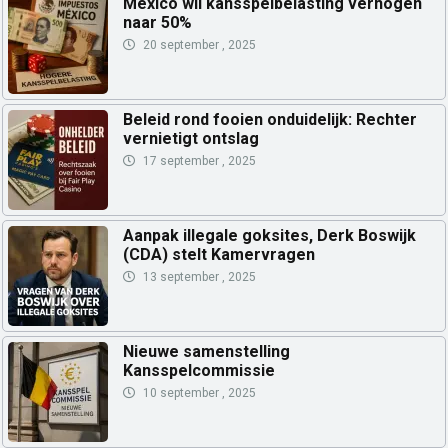
Mexico wil kansspelbelasting verhogen
naar 50%
20 september , 2025
Beleid rond fooien onduidelijk: Rechter
vernietigt ontslag
17 september , 2025
Aanpak illegale goksites, Derk Boswijk
(CDA) stelt Kamervragen
13 september , 2025
Nieuwe samenstelling
Kansspelcommissie
10 september , 2025