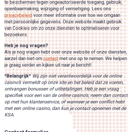
te beschermen tegen ongeautoriseerde toegang, gebruik,
openbaarmaking, wijziging of vernietiging. Lees ons
privacybeleid
voor meer informatie over hoe we omgaan
met persoonlijke gegevens. Onze website maakt gebruik
van Cookies om zo onze diensten te optimaliseren voor
bezoekers.
Heb je nog vragen?
Als je nog vragen hebt over onze website of onze diensten,
aarzel dan niet om
contact
met ons op te nemen. We helpen
je graag verder en kijken uit naar je bericht!
*Belangrijk*
Wij zijn niet verantwoordelijk voor de online
casino’s vermeldt op onze site en het beleid dat ze voeren,
ontvangen bonussen of uitbetalingen. Heb je een vraag
specifiek voor een van de online casino’s, neem dan contact
op met hun klantenservice, of wanneer je een conflict hebt
met een online casino, dan kun je contact opnemen met de
KSA.