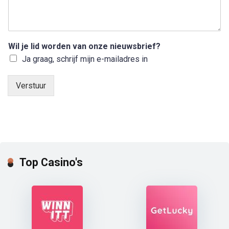
Wil je lid worden van onze nieuwsbrief?
Ja graag, schrijf mijn e-mailadres in
Verstuur
Top Casino's