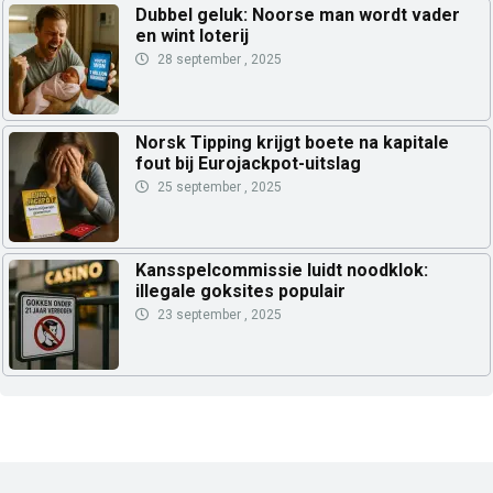
Dubbel geluk: Noorse man wordt vader
en wint loterij
28 september , 2025
Norsk Tipping krijgt boete na kapitale
fout bij Eurojackpot-uitslag
25 september , 2025
Kansspelcommissie luidt noodklok:
illegale goksites populair
23 september , 2025