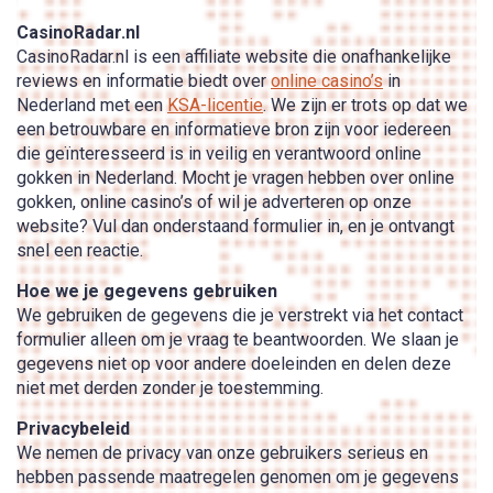
CasinoRadar.nl
CasinoRadar.nl is een affiliate website die onafhankelijke
reviews en informatie biedt over
online casino’s
in
Nederland met een
KSA-licentie
. We zijn er trots op dat we
een betrouwbare en informatieve bron zijn voor iedereen
die geïnteresseerd is in veilig en verantwoord online
gokken in Nederland. Mocht je vragen hebben over online
gokken, online casino’s of wil je adverteren op onze
website? Vul dan onderstaand formulier in, en je ontvangt
snel een reactie.
Hoe we je gegevens gebruiken
We gebruiken de gegevens die je verstrekt via het contact
formulier alleen om je vraag te beantwoorden. We slaan je
gegevens niet op voor andere doeleinden en delen deze
niet met derden zonder je toestemming.
Privacybeleid
We nemen de privacy van onze gebruikers serieus en
hebben passende maatregelen genomen om je gegevens