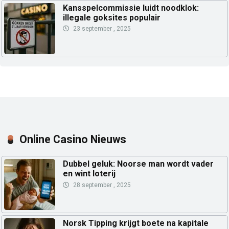
Kansspelcommissie luidt noodklok:
illegale goksites populair
23 september , 2025
Online Casino Nieuws
Dubbel geluk: Noorse man wordt vader
en wint loterij
28 september , 2025
Norsk Tipping krijgt boete na kapitale