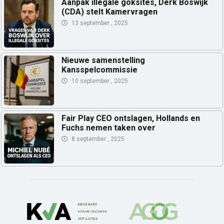
Aanpak illegale goksites, Derk Boswijk
(CDA) stelt Kamervragen
13 september , 2025
Nieuwe samenstelling
Kansspelcommissie
10 september , 2025
Fair Play CEO ontslagen, Hollands en
Fuchs nemen taken over
8 september , 2025