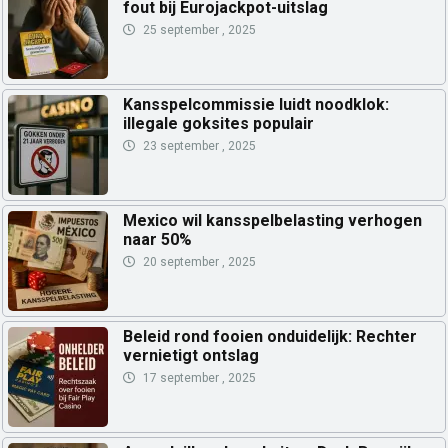
fout bij Eurojackpot-uitslag
25 september , 2025
Kansspelcommissie luidt noodklok:
illegale goksites populair
23 september , 2025
Mexico wil kansspelbelasting verhogen
naar 50%
20 september , 2025
Beleid rond fooien onduidelijk: Rechter
vernietigt ontslag
17 september , 2025