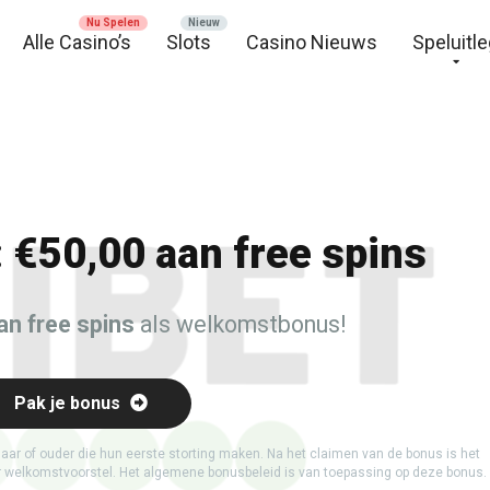
Alle Casino’s
Slots
Casino Nieuws
Speluitl
 €50,00 aan free spins
an free spins
als welkomstbonus!
Pak je bonus
jaar of ouder die hun eerste storting maken. Na het claimen van de bonus is het
r welkomstvoorstel. Het algemene bonusbeleid is van toepassing op deze bonus.