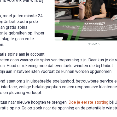
 is voor elk wat wils bij
, moet je ten minste 24
ij Unibet. Zodra je de
aan gratis spins
an je gebruiken op Hyper
e slag te gaan en te
en.
Unibet.nl
atis spins aan je account
aten gaan waarop de spins van toepassing zijn. Daar kun je de r
en. Houd er rekening mee dat eventuele winsten die bij Unibet
 zijn aan inzetvereisten voordat ze kunnen worden opgenomen.
nd staat om zijn uitgebreide spelaanbod, betrouwbare service e
nterface, veilige betalingsopties en een responsieve klantense
s en plezierig verloopt.
tuur naar nieuwe hoogten te brengen.
Doe je eerste storting
bij 
ratis spins. Ga op zoek naar de spanning en de potentiële winst