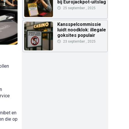
bij Eurojackpot-uitslag
25 september , 2025
Kansspelcommissie
luidt noodklok: illegale
goksites populair
23 september , 2025
ollen
n
rvice
Unibet en
en die op