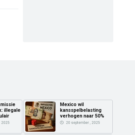
missie
Mexico wil
: illegale
kansspelbelasting
lair
verhogen naar 50%
, 2025
20 september , 2025