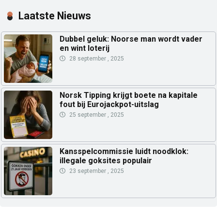
Laatste Nieuws
Dubbel geluk: Noorse man wordt vader
en wint loterij
28 september , 2025
Norsk Tipping krijgt boete na kapitale
fout bij Eurojackpot-uitslag
25 september , 2025
Kansspelcommissie luidt noodklok:
illegale goksites populair
23 september , 2025