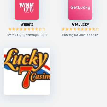
Winnitt
GetLucky
Stort € 10,00, ontvang € 30,00
Ontvang tot 200 free spins
Lucky 7 Casino
Ontvang 100% bonus tot € 250,00