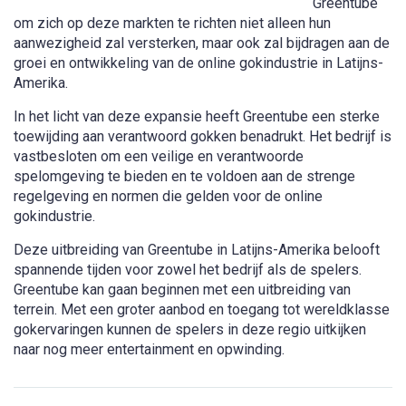
Greentube
om zich op deze markten te richten niet alleen hun
aanwezigheid zal versterken, maar ook zal bijdragen aan de
groei en ontwikkeling van de online gokindustrie in Latijns-
Amerika.
In het licht van deze expansie heeft Greentube een sterke
toewijding aan verantwoord gokken benadrukt. Het bedrijf is
vastbesloten om een veilige en verantwoorde
spelomgeving te bieden en te voldoen aan de strenge
regelgeving en normen die gelden voor de online
gokindustrie.
Deze uitbreiding van Greentube in Latijns-Amerika belooft
spannende tijden voor zowel het bedrijf als de spelers.
Greentube kan gaan beginnen met een uitbreiding van
terrein. Met een groter aanbod en toegang tot wereldklasse
gokervaringen kunnen de spelers in deze regio uitkijken
naar nog meer entertainment en opwinding.