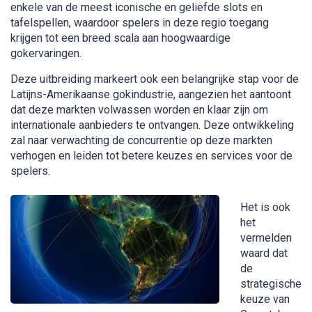
enkele van de meest iconische en geliefde slots en
tafelspellen, waardoor spelers in deze regio toegang
krijgen tot een breed scala aan hoogwaardige
gokervaringen.
Deze uitbreiding markeert ook een belangrijke stap voor de
Latijns-Amerikaanse gokindustrie, aangezien het aantoont
dat deze markten volwassen worden en klaar zijn om
internationale aanbieders te ontvangen. Deze ontwikkeling
zal naar verwachting de concurrentie op deze markten
verhogen en leiden tot betere keuzes en services voor de
spelers.
Het is ook
het
vermelden
waard dat
de
strategische
keuze van