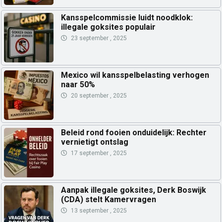
Kansspelcommissie luidt noodklok:
illegale goksites populair
23 september , 2025
Mexico wil kansspelbelasting verhogen
naar 50%
20 september , 2025
Beleid rond fooien onduidelijk: Rechter
vernietigt ontslag
17 september , 2025
Aanpak illegale goksites, Derk Boswijk
(CDA) stelt Kamervragen
13 september , 2025