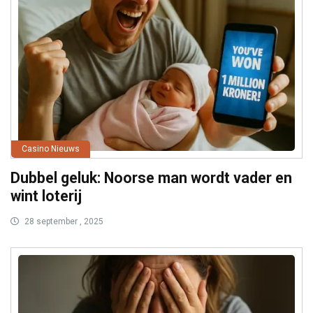
Casino Nieuws
Dubbel geluk: Noorse man wordt vader en
wint loterij
28 september , 2025