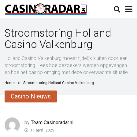
Stroomstoring Holland
Casino Valkenburg
Holland Casino Valkenburg moest tijdelijk sluiten door een
stroomstoring. Lees hoe bezoekers werden opgevangen
en hoe het casino omging met deze onverwachte situatie.
Home
»
Stroomstoring Holland Casino Valkenburg
Casino Nieuws
by
Team Casinoradar.nl
11 april , 2025