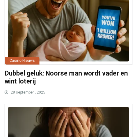
Casino Nieuws
Dubbel geluk: Noorse man wordt vader en
wint loterij
28 september , 2025