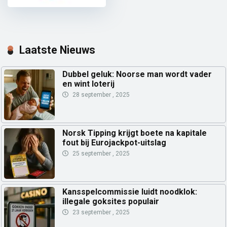
Laatste Nieuws
Dubbel geluk: Noorse man wordt vader
en wint loterij
28 september , 2025
Norsk Tipping krijgt boete na kapitale
fout bij Eurojackpot-uitslag
25 september , 2025
Kansspelcommissie luidt noodklok:
illegale goksites populair
23 september , 2025