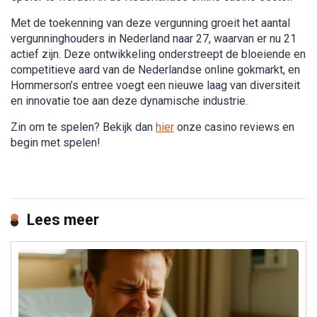
Met de toekenning van deze vergunning groeit het aantal
vergunninghouders in Nederland naar 27, waarvan er nu 21
actief zijn. Deze ontwikkeling onderstreept de bloeiende en
competitieve aard van de Nederlandse online gokmarkt, en
Hommerson’s entree voegt een nieuwe laag van diversiteit
en innovatie toe aan deze dynamische industrie.
Zin om te spelen? Bekijk dan
hier
onze casino reviews en
begin met spelen!
Lees meer