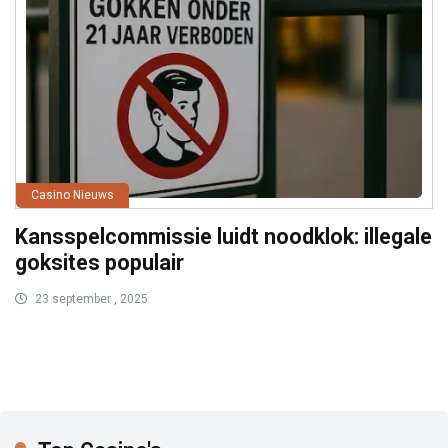
Casino Nieuws
Kansspelcommissie luidt noodklok: illegale
goksites populair
23 september , 2025