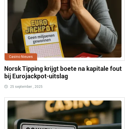
Casino Nieuws
Norsk Tipping krijgt boete na kapitale fout
bij Eurojackpot-uitslag
25 september , 2025