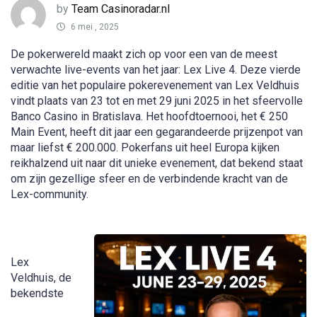
by
Team Casinoradar.nl
6 mei , 2025
De pokerwereld maakt zich op voor een van de meest
verwachte live-events van het jaar: Lex Live 4. Deze vierde
editie van het populaire pokerevenement van Lex Veldhuis
vindt plaats van 23 tot en met 29 juni 2025 in het sfeervolle
Banco Casino in Bratislava. Het hoofdtoernooi, het € 250
Main Event, heeft dit jaar een gegarandeerde prijzenpot van
maar liefst € 200.000. Pokerfans uit heel Europa kijken
reikhalzend uit naar dit unieke evenement, dat bekend staat
om zijn gezellige sfeer en de verbindende kracht van de
Lex-community.
Lex
Veldhuis, de
bekendste