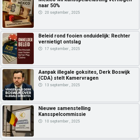
naar 50%
20 september , 2025
Beleid rond fooien onduidelijk: Rechter
vernietigt ontslag
17 september , 2025
Aanpak illegale goksites, Derk Boswijk
(CDA) stelt Kamervragen
13 september , 2025
Nieuwe samenstelling
Kansspelcommissie
10 september , 2025