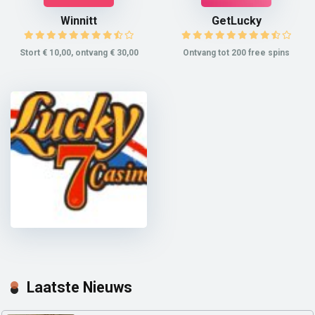
Winnitt
GetLucky
Stort € 10,00, ontvang € 30,00
Ontvang tot 200 free spins
Lucky 7 Casino
Ontvang 100% bonus tot € 250,00
Laatste Nieuws