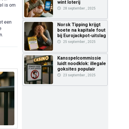
wint loterij
el is om
28 september , 2025
et een
Norsk Tipping krijgt
e
boete na kapitale fout
n.
bij Eurojackpot-uitslag
25 september , 2025
Kansspelcommissie
luidt noodklok: illegale
goksites populair
23 september , 2025