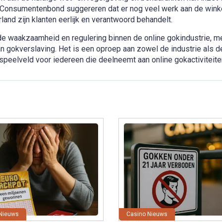
e Consumentenbond suggereren dat er nog veel werk aan de wink
land zijn klanten eerlijk en verantwoord behandelt.
e waakzaamheid en regulering binnen de online gokindustrie, m
gokverslaving. Het is een oproep aan zowel de industrie als d
 speelveld voor iedereen die deelneemt aan online gokactiviteite
Nieuws
Casino Nieuws