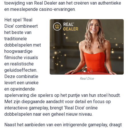
toewijding van Real Dealer aan het creëren van authentieke
en meeslepende casino-ervaringen.
Het spel ‘Real
Dice’ combineert
het beste van
traditionele
dobbelspelen met
hoogwaardige
filmische visuals
en realistische
geluidseffecten.
Deze combinatie
Real Dice
levert een unieke
en opwindende
spelervaring die spelers op het puntje van hun stoel houdt.
Met zijn diepgaande aandacht voor detail en focus op
interactieve gameplay, brengt ‘Real Dice’ online
dobbelspelen naar een geheel nieuw niveau.
Naast het aanbieden van een intrigerende gameplay, draagt