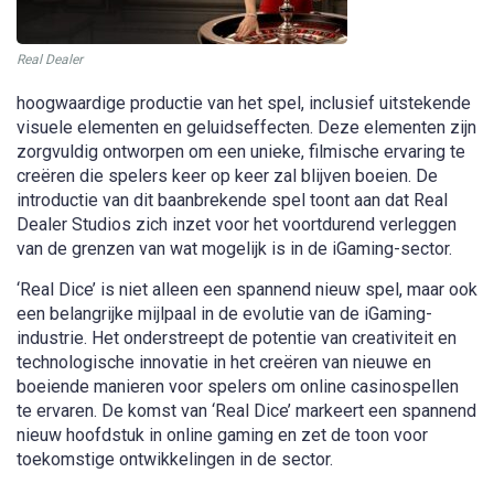
Real Dealer
hoogwaardige productie van het spel, inclusief uitstekende
visuele elementen en geluidseffecten. Deze elementen zijn
zorgvuldig ontworpen om een unieke, filmische ervaring te
creëren die spelers keer op keer zal blijven boeien. De
introductie van dit baanbrekende spel toont aan dat Real
Dealer Studios zich inzet voor het voortdurend verleggen
van de grenzen van wat mogelijk is in de iGaming-sector.
‘Real Dice’ is niet alleen een spannend nieuw spel, maar ook
een belangrijke mijlpaal in de evolutie van de iGaming-
industrie. Het onderstreept de potentie van creativiteit en
technologische innovatie in het creëren van nieuwe en
boeiende manieren voor spelers om online casinospellen
te ervaren. De komst van ‘Real Dice’ markeert een spannend
nieuw hoofdstuk in online gaming en zet de toon voor
toekomstige ontwikkelingen in de sector.