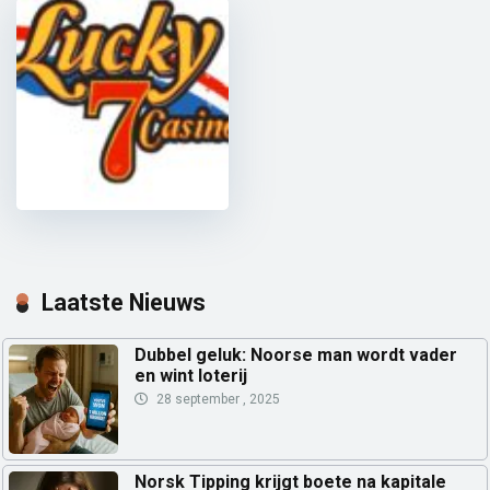
Lucky 7 Casino
Ontvang 100% bonus tot € 250,00
Laatste Nieuws
Dubbel geluk: Noorse man wordt vader
en wint loterij
28 september , 2025
Norsk Tipping krijgt boete na kapitale