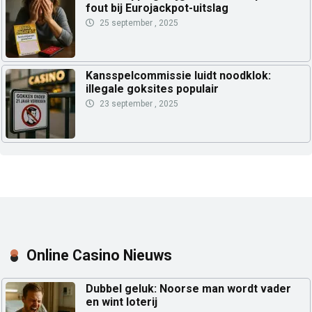
fout bij Eurojackpot-uitslag
25 september , 2025
Kansspelcommissie luidt noodklok:
illegale goksites populair
23 september , 2025
Online Casino Nieuws
Dubbel geluk: Noorse man wordt vader
en wint loterij