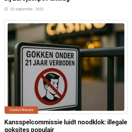
25 september , 2025
Casino Nieuws
Kansspelcommissie luidt noodklok: illegale
goksites populair