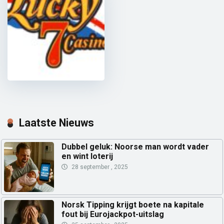
Lucky 7 Casino
Ontvang 100% bonus tot € 250,00
Laatste Nieuws
Dubbel geluk: Noorse man wordt vader
en wint loterij
28 september , 2025
Norsk Tipping krijgt boete na kapitale
fout bij Eurojackpot-uitslag