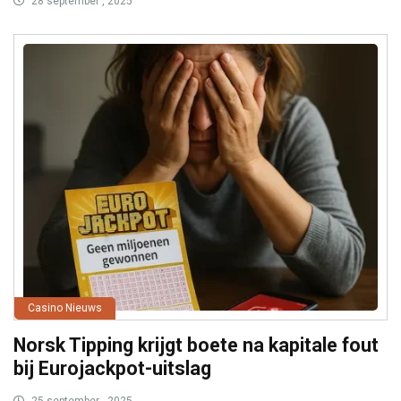
28 september , 2025
Casino Nieuws
Norsk Tipping krijgt boete na kapitale fout
bij Eurojackpot-uitslag
25 september , 2025