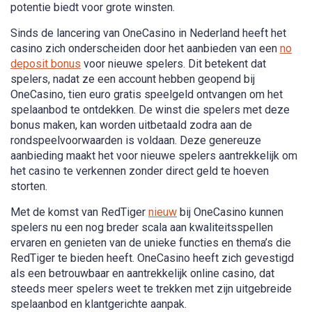
potentie biedt voor grote winsten.
Sinds de lancering van OneCasino in Nederland heeft het
casino zich onderscheiden door het aanbieden van een
no
deposit bonus
voor nieuwe spelers. Dit betekent dat
spelers, nadat ze een account hebben geopend bij
OneCasino, tien euro gratis speelgeld ontvangen om het
spelaanbod te ontdekken. De winst die spelers met deze
bonus maken, kan worden uitbetaald zodra aan de
rondspeelvoorwaarden is voldaan. Deze genereuze
aanbieding maakt het voor nieuwe spelers aantrekkelijk om
het casino te verkennen zonder direct geld te hoeven
storten.
Met de komst van RedTiger
nieuw
bij OneCasino kunnen
spelers nu een nog breder scala aan kwaliteitsspellen
ervaren en genieten van de unieke functies en thema’s die
RedTiger te bieden heeft. OneCasino heeft zich gevestigd
als een betrouwbaar en aantrekkelijk online casino, dat
steeds meer spelers weet te trekken met zijn uitgebreide
spelaanbod en klantgerichte aanpak.