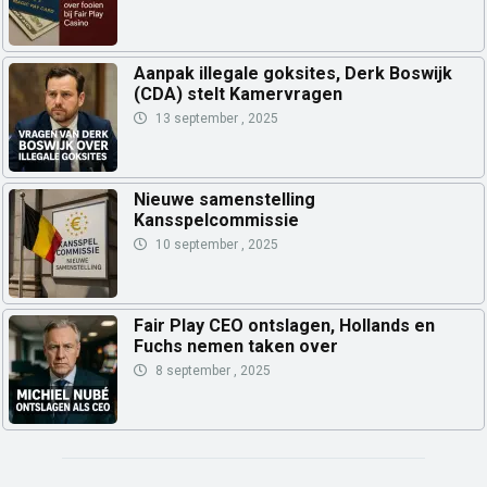
Aanpak illegale goksites, Derk Boswijk
(CDA) stelt Kamervragen
13 september , 2025
Nieuwe samenstelling
Kansspelcommissie
10 september , 2025
Fair Play CEO ontslagen, Hollands en
Fuchs nemen taken over
8 september , 2025