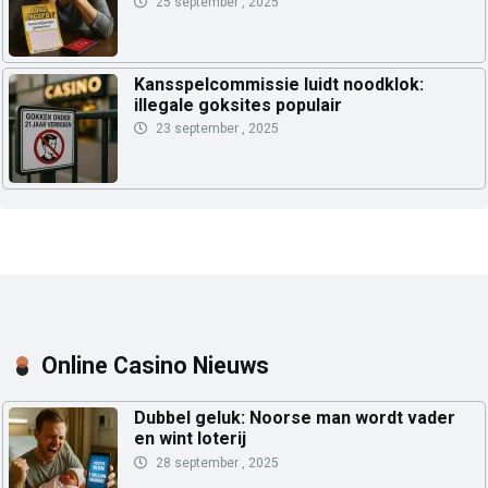
25 september , 2025
Kansspelcommissie luidt noodklok:
illegale goksites populair
23 september , 2025
Online Casino Nieuws
Dubbel geluk: Noorse man wordt vader
en wint loterij
28 september , 2025