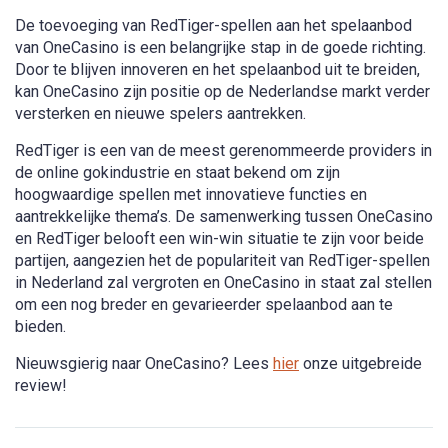
De toevoeging van RedTiger-spellen aan het spelaanbod
van OneCasino is een belangrijke stap in de goede richting.
Door te blijven innoveren en het spelaanbod uit te breiden,
kan OneCasino zijn positie op de Nederlandse markt verder
versterken en nieuwe spelers aantrekken.
RedTiger is een van de meest gerenommeerde providers in
de online gokindustrie en staat bekend om zijn
hoogwaardige spellen met innovatieve functies en
aantrekkelijke thema’s. De samenwerking tussen OneCasino
en RedTiger belooft een win-win situatie te zijn voor beide
partijen, aangezien het de populariteit van RedTiger-spellen
in Nederland zal vergroten en OneCasino in staat zal stellen
om een nog breder en gevarieerder spelaanbod aan te
bieden.
Nieuwsgierig naar OneCasino? Lees
hier
onze uitgebreide
review!