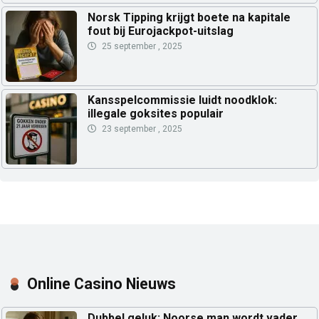
Norsk Tipping krijgt boete na kapitale
fout bij Eurojackpot-uitslag
25 september , 2025
Kansspelcommissie luidt noodklok:
illegale goksites populair
23 september , 2025
Online Casino Nieuws
Dubbel geluk: Noorse man wordt vader