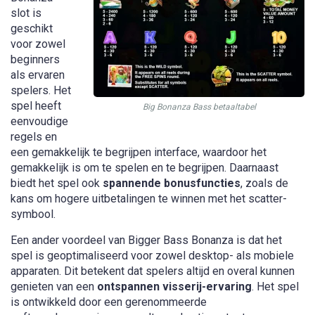
slot is
geschikt
voor zowel
beginners
als ervaren
spelers. Het
spel heeft
Big Bonanza Bass betaaltabel
eenvoudige
regels en
een gemakkelijk te begrijpen interface, waardoor het
gemakkelijk is om te spelen en te begrijpen. Daarnaast
biedt het spel ook
spannende bonusfuncties
, zoals de
kans om hogere uitbetalingen te winnen met het scatter-
symbool.
Een ander voordeel van Bigger Bass Bonanza is dat het
spel is geoptimaliseerd voor zowel desktop- als mobiele
apparaten. Dit betekent dat spelers altijd en overal kunnen
genieten van een
ontspannen visserij-ervaring
. Het spel
is ontwikkeld door een gerenommeerde