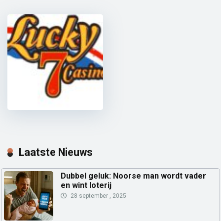
Lucky 7 Casino
Ontvang 100% bonus tot € 250,00
Laatste Nieuws
Dubbel geluk: Noorse man wordt vader
en wint loterij
28 september , 2025