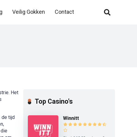
eg
Veilig Gokken
Contact
trie. Het
s
Top Casino's
 de tijd
Winnitt
n,
 die