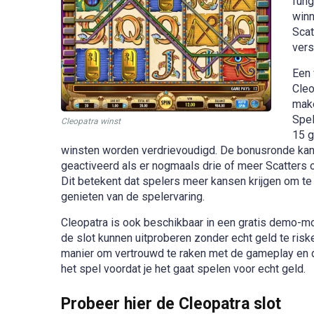
fung
winn
Scat
vers
Een 
Cleo
make
Spe
Cleopatra winst
15 g
winsten worden verdrievoudigd. De bonusronde ka
geactiveerd als er nogmaals drie of meer Scatters o
Dit betekent dat spelers meer kansen krijgen om t
genieten van de spelervaring.
Cleopatra is ook beschikbaar in een gratis demo-
de slot kunnen uitproberen zonder echt geld te risk
manier om vertrouwd te raken met de gameplay en d
het spel voordat je het gaat spelen voor echt geld.
Probeer hier de Cleopatra slot