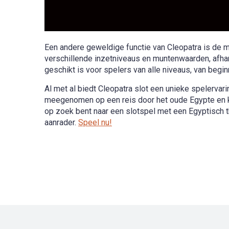
Een andere geweldige functie van Cleopatra is de m
verschillende inzetniveaus en muntenwaarden, afhank
geschikt is voor spelers van alle niveaus, van begin
Al met al biedt Cleopatra slot een unieke spelerva
meegenomen op een reis door het oude Egypte en ku
op zoek bent naar een slotspel met een Egyptisch 
aanrader.
Speel nu!