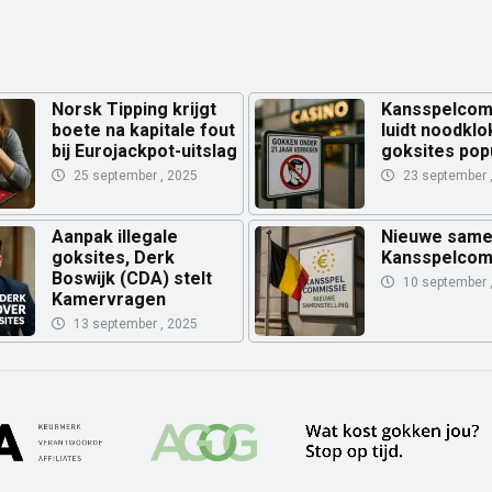
Norsk Tipping krijgt
Kansspelcom
boete na kapitale fout
luidt noodklok
bij Eurojackpot-uitslag
goksites popu
25 september , 2025
23 september 
Aanpak illegale
Nieuwe samen
goksites, Derk
Kansspelcom
Boswijk (CDA) stelt
10 september 
Kamervragen
13 september , 2025