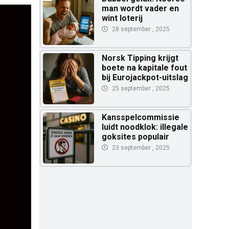
man wordt vader en
wint loterij
28 september , 2025
Norsk Tipping krijgt
boete na kapitale fout
bij Eurojackpot-uitslag
25 september , 2025
Kansspelcommissie
luidt noodklok: illegale
goksites populair
23 september , 2025