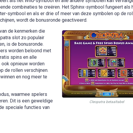
eert als het Wild-symbool en alle andere symbolen kan vervan
ende combinaties te creëren. Het Sphinx-symbool fungeert als 
ter-symbool en als er drie of meer van deze symbolen op de rol
chijnen, wordt de bonusronde geactiveerd.
van de kenmerken die
patra slot zo populair
n, is de bonusronde.
lers worden beloond met
ratis spins en alle
n ook opnieuw worden
p de rollen verschijnen.
e winnen en nog meer te
modus, waarmee spelers
eren. Dit is een geweldige
Cleopatra betaaltabel
e speciale functies van