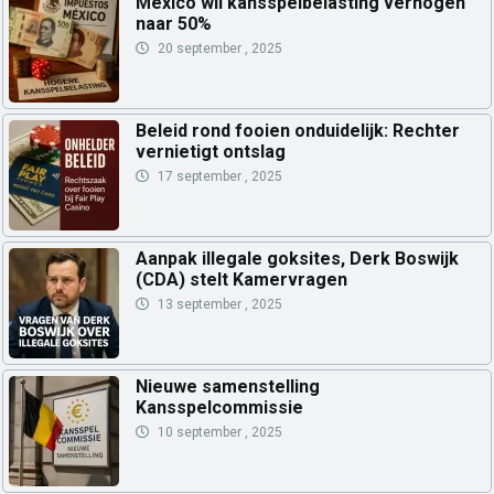
Mexico wil kansspelbelasting verhogen
naar 50%
20 september , 2025
Beleid rond fooien onduidelijk: Rechter
vernietigt ontslag
17 september , 2025
Aanpak illegale goksites, Derk Boswijk
(CDA) stelt Kamervragen
13 september , 2025
Nieuwe samenstelling
Kansspelcommissie
10 september , 2025