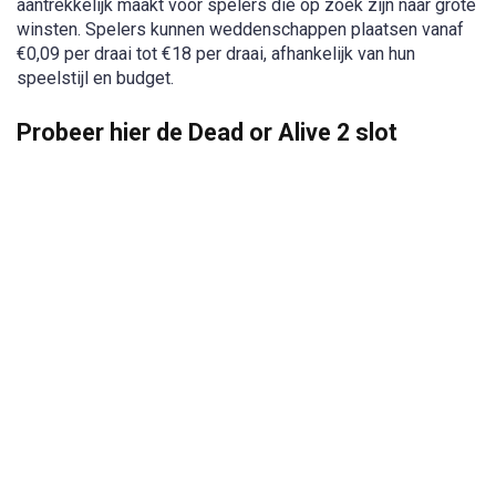
aantrekkelijk maakt voor spelers die op zoek zijn naar grote
winsten. Spelers kunnen weddenschappen plaatsen vanaf
€0,09 per draai tot €18 per draai, afhankelijk van hun
speelstijl en budget.
Probeer hier de Dead or Alive 2 slot