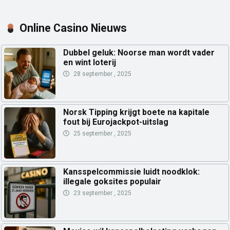
Online Casino Nieuws
Dubbel geluk: Noorse man wordt vader
en wint loterij
28 september , 2025
Norsk Tipping krijgt boete na kapitale
fout bij Eurojackpot-uitslag
25 september , 2025
Kansspelcommissie luidt noodklok:
illegale goksites populair
23 september , 2025