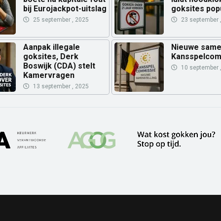
bij Eurojackpot-uitslag
goksites popu
25 september , 2025
23 september 
Aanpak illegale
Nieuwe samen
goksites, Derk
Kansspelcom
Boswijk (CDA) stelt
10 september 
Kamervragen
13 september , 2025