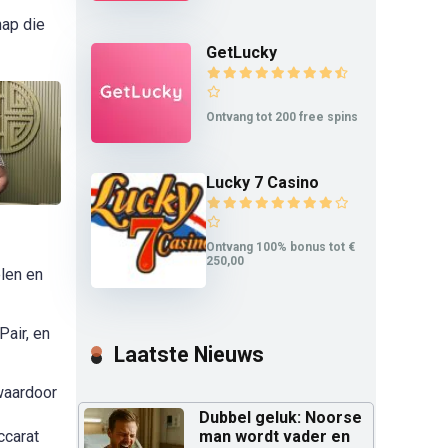
ap die
GetLucky
Ontvang tot 200 free spins
Lucky 7 Casino
Ontvang 100% bonus tot €
250,00
elen en
air, en
Laatste Nieuws
waardoor
Dubbel geluk: Noorse
man wordt vader en
ccarat