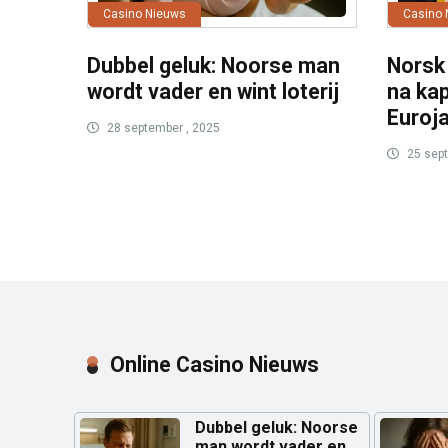
Casino Nieuws
Casino 
Dubbel geluk: Noorse man
Norsk 
wordt vader en wint loterij
na kap
Euroja
28 september , 2025
25 sept
Online Casino Nieuws
Dubbel geluk: Noorse
man wordt vader en