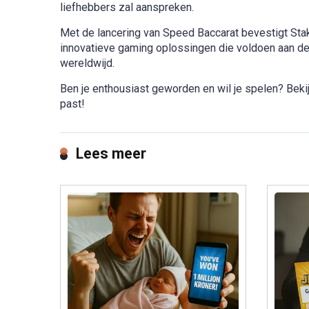
liefhebbers zal aanspreken.
Met de lancering van Speed Baccarat bevestigt Sta
innovatieve gaming oplossingen die voldoen aan de
wereldwijd.
Ben je enthousiast geworden en wil je spelen? Beki
past!
Lees meer