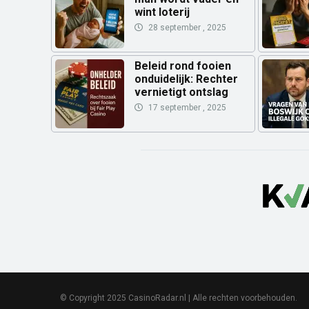
wint loterij
28 september , 2025
Beleid rond fooien
onduidelijk: Rechter
vernietigt ontslag
17 september , 2025
© Copyright 2025 CasinoRadar.nl | Alle rechten voorbehouden.