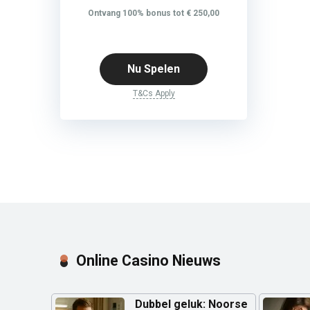
Ontvang 100% bonus tot € 250,00
Nu Spelen
T&Cs Apply
Online Casino Nieuws
Dubbel geluk: Noorse