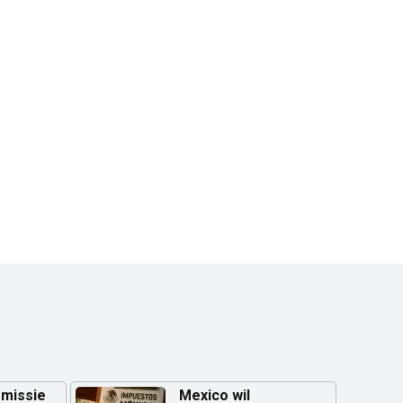
missie
Mexico wil