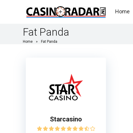
Home
Fat Panda
Home
»
Fat Panda
Starcasino