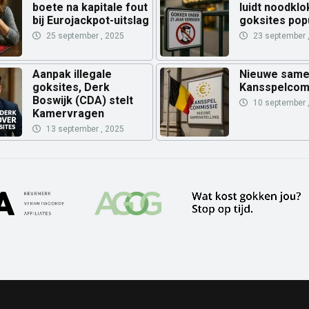
boete na kapitale fout
luidt noodklok
bij Eurojackpot-uitslag
goksites popu
25 september , 2025
23 september 
Aanpak illegale
Nieuwe samen
goksites, Derk
Kansspelcom
Boswijk (CDA) stelt
10 september 
Kamervragen
13 september , 2025