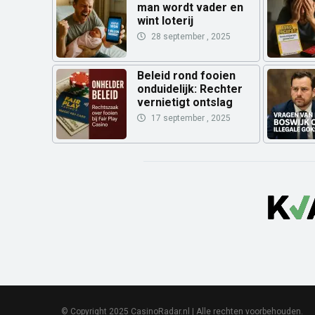
man wordt vader en
wint loterij
28 september , 2025
Beleid rond fooien
onduidelijk: Rechter
vernietigt ontslag
17 september , 2025
© Copyright 2025 CasinoRadar.nl | Alle rechten voorbehouden.