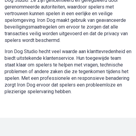
Dog Studio. Ze zijn gelicentieerd en gereguleerd door
gerenommeerde autoriteiten, waardoor spelers met
vertrouwen kunnen spelen in een eerlijke en veilige
spelomgeving. Iron Dog maakt gebruik van geavanceerde
beveiligingsmaatregelen om ervoor te zorgen dat alle
transacties veilig worden uitgevoerd en dat de privacy van
spelers wordt beschermd.
Iron Dog Studio hecht veel waarde aan klanttevredenheid en
biedt uitstekende klantenservice. Hun toegewijde team
staat klaar om spelers te helpen met vragen, technische
problemen of andere zaken die ze tegenkomen tijdens het
spelen. Met een professionele en responsieve benadering
zorgt Iron Dog ervoor dat spelers een probleemloze en
plezierige spelervaring hebben.