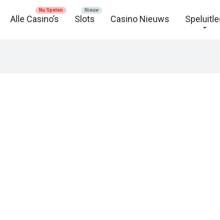
Alle Casino’s
Slots
Casino Nieuws
Speluitl