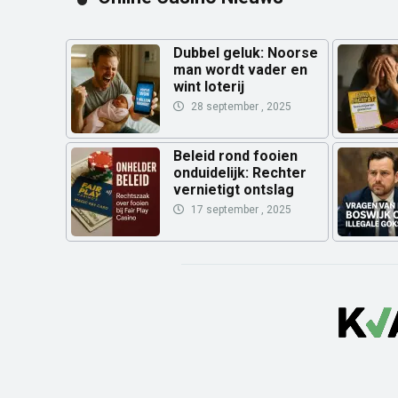
Dubbel geluk: Noorse
man wordt vader en
wint loterij
28 september , 2025
Beleid rond fooien
onduidelijk: Rechter
vernietigt ontslag
17 september , 2025