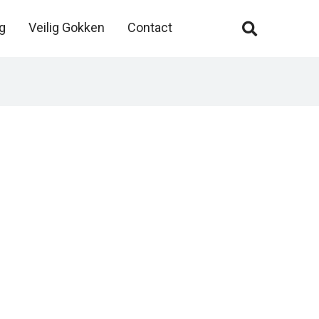
eg
Veilig Gokken
Contact