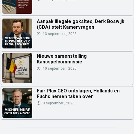
Aanpak illegale goksites, Derk Boswijk
(CDA) stelt Kamervragen
13 september , 2025
Nieuwe samenstelling
Kansspelcommissie
10 september , 2025
Fair Play CEO ontslagen, Hollands en
Fuchs nemen taken over
8 september , 2025