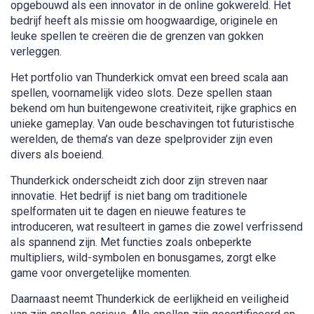
opgebouwd als een innovator in de online gokwereld. Het
bedrijf heeft als missie om hoogwaardige, originele en
leuke spellen te creëren die de grenzen van gokken
verleggen.
Het portfolio van Thunderkick omvat een breed scala aan
spellen, voornamelijk video slots. Deze spellen staan
bekend om hun buitengewone creativiteit, rijke graphics en
unieke gameplay. Van oude beschavingen tot futuristische
werelden, de thema’s van deze spelprovider zijn even
divers als boeiend.
Thunderkick onderscheidt zich door zijn streven naar
innovatie. Het bedrijf is niet bang om traditionele
spelformaten uit te dagen en nieuwe features te
introduceren, wat resulteert in games die zowel verfrissend
als spannend zijn. Met functies zoals onbeperkte
multipliers, wild-symbolen en bonusgames, zorgt elke
game voor onvergetelijke momenten.
Daarnaast neemt Thunderkick de eerlijkheid en veiligheid