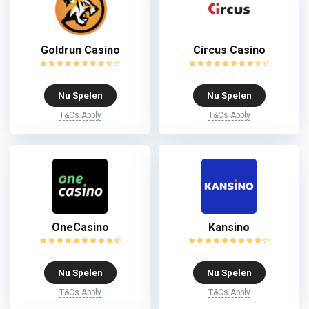
Goldrun Casino
Circus Casino
Nu Spelen
Nu Spelen
T&Cs Apply
T&Cs Apply
OneCasino
Kansino
Nu Spelen
Nu Spelen
T&Cs Apply
T&Cs Apply