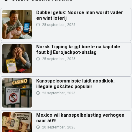
Dubbel geluk: Noorse man wordt vader
en wint loterij
28 september , 2025
Norsk Tipping krijgt boete na kapitale
fout bij Eurojackpot-uitslag
25 september , 2025
Kansspelcommissie luidt noodklok:
illegale goksites populair
23 september , 2025
Mexico wil kansspelbelasting verhogen
naar 50%
20 september , 2025