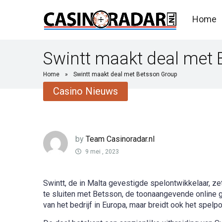
Home
Swintt maakt deal met
Home
»
Swintt maakt deal met Betsson Group
Casino Nieuws
by
Team Casinoradar.nl
9 mei , 2023
Swintt, de in Malta gevestigde spelontwikkelaar, z
te sluiten met Betsson, de toonaangevende online 
van het bedrijf in Europa, maar breidt ook het spelp