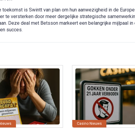
e toekomst is Swintt van plan om hun aanwezigheid in de Europ
er te versterken door meer dergelijke strategische samenwerki
aan. Deze deal met Betsson markeert een belangrijke mijlpaal in
 en succes.
Nieuws
Casino Nieuws