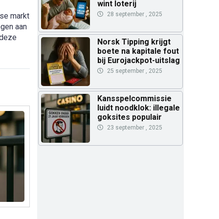
wint loterij
28 september , 2025
ese markt
ngen aan
 deze
Norsk Tipping krijgt
boete na kapitale fout
bij Eurojackpot-uitslag
25 september , 2025
Kansspelcommissie
luidt noodklok: illegale
goksites populair
23 september , 2025