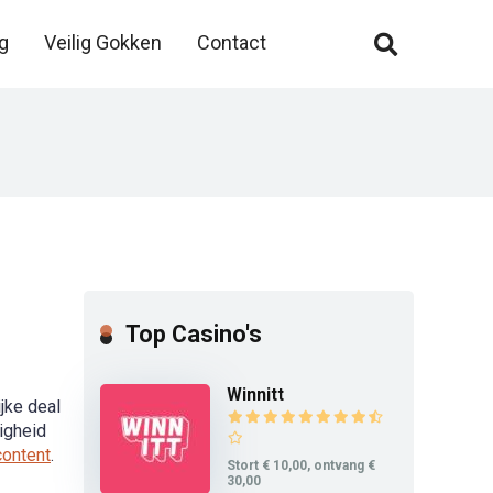
eg
Veilig Gokken
Contact
Top Casino's
Winnitt
jke deal
igheid
content
.
Stort € 10,00, ontvang €
30,00