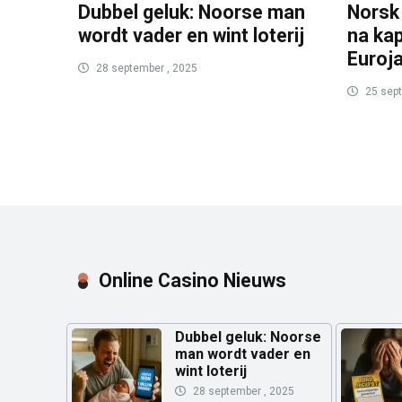
Dubbel geluk: Noorse man
Norsk 
wordt vader en wint loterij
na kap
Euroja
28 september , 2025
25 sept
Online Casino Nieuws
Dubbel geluk: Noorse
man wordt vader en
wint loterij
28 september , 2025