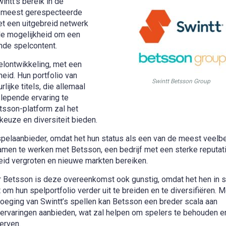
intt’s bereik in de
e meest gerespecteerde
et een uitgebreid netwerk
 de mogelijkheid om een
nde spelcontent.
elontwikkeling, met een
eid. Hun portfolio van
Swintt Betsson Group
ijke titels, die allemaal
lepende ervaring te
tsson-platform zal het
keuze en diversiteit bieden.
 spelaanbieder, omdat het hun status als een van de meest veel
samen te werken met Betsson, een bedrijf met een sterke reputat
eid vergroten en nieuwe markten bereiken.
 Betsson is deze overeenkomst ook gunstig, omdat het hen in s
t om hun spelportfolio verder uit te breiden en te diversifiëren. 
oeging van Swintt’s spellen kan Betsson een breder scala aan
ervaringen aanbieden, wat zal helpen om spelers te behouden 
erven.