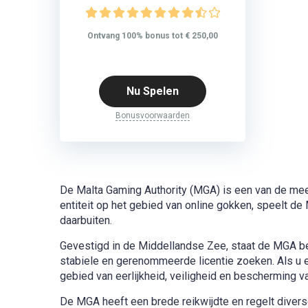
Ontvang 100% bonus tot € 250,00
Nu Spelen
Bonusvoorwaarden
De Malta Gaming Authority (MGA) is een van de mee
entiteit op het gebied van online gokken, speelt de 
daarbuiten.
Gevestigd in de Middellandse Zee, staat de MGA bek
stabiele en gerenommeerde licentie zoeken. Als u ee
gebied van eerlijkheid, veiligheid en bescherming v
De MGA heeft een brede reikwijdte en regelt divers