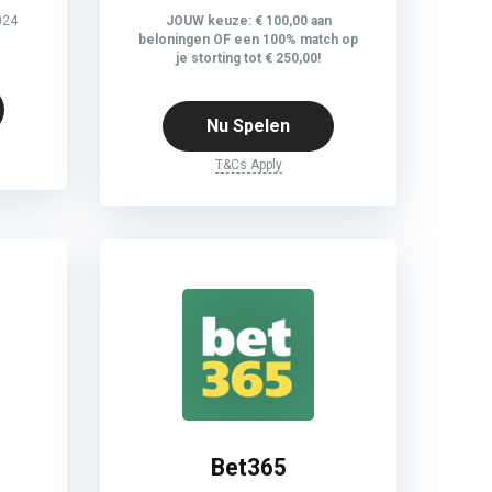
024
JOUW keuze: € 100,00 aan
beloningen OF een 100% match op
je storting tot € 250,00!
Nu Spelen
T&Cs Apply
Bet365