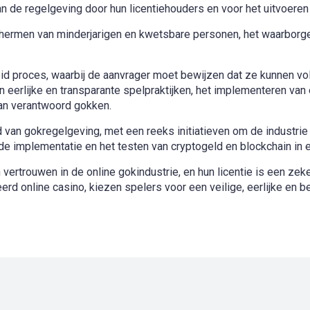
van de regelgeving door hun licentiehouders en voor het uitvoere
hermen van minderjarigen en kwetsbare personen, het waarborge
id proces, waarbij de aanvrager moet bewijzen dat ze kunnen vold
an eerlijke en transparante spelpraktijken, het implementeren va
aan verantwoord gokken.
van gokregelgeving, met een reeks initiatieven om de industrie 
 implementatie en het testen van cryptogeld en blockchain in
vertrouwen in de online gokindustrie, en hun licentie is een ze
erd online casino, kiezen spelers voor een veilige, eerlijke en 