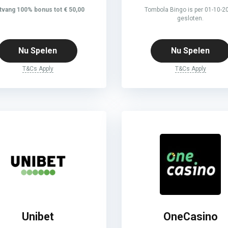
tvang 100% bonus tot € 50,00
Tombola Bingo is per 01-10-2
gesloten.
Nu Spelen
Nu Spelen
T&Cs Apply
T&Cs Apply
Unibet
OneCasino