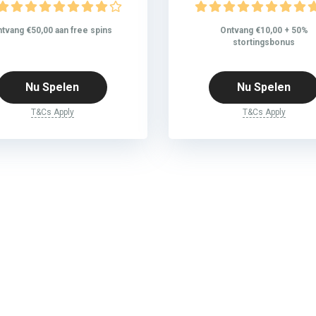
tvang €50,00 aan free spins
Ontvang €10,00 + 50%
stortingsbonus
Nu Spelen
Nu Spelen
T&Cs Apply
T&Cs Apply