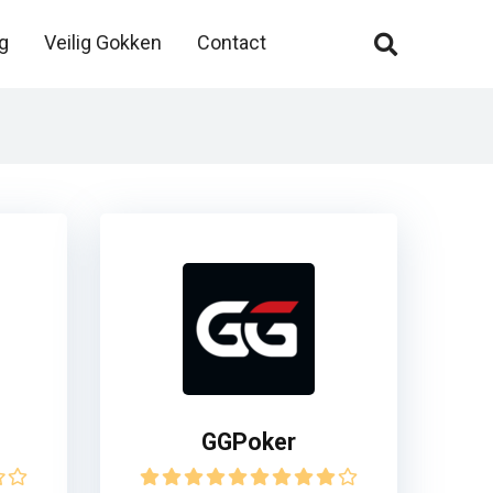
eg
Veilig Gokken
Contact
GGPoker