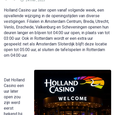
24 mei , 2025
Holland Casino uur later open vanaf volgende week, een
opvallende wijziging in de openingstijden van diverse
vestigingen. Filialen in Amsterdam Centrum, Breda, Utrecht,
Venlo, Enschede, Valkenburg en Scheveningen openen hun
deuren langer en blijven tot 04:00 uur open, in plaats van tot
03:00 uur. Ook in Rotterdam wordt er een extra uur
gespeeld: net als Amsterdam Sloterdijk blijft deze locatie
open tot 05:00 uur, al sluiten de tafelspelen in Rotterdam
om 04:00 uur.
Dat Holland
Casino een
uur later
open zou
zijn werd
eerst
bekend bij