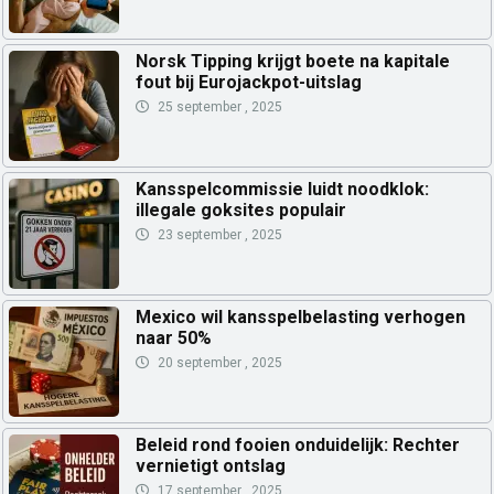
Norsk Tipping krijgt boete na kapitale
fout bij Eurojackpot-uitslag
25 september , 2025
Kansspelcommissie luidt noodklok:
illegale goksites populair
23 september , 2025
Mexico wil kansspelbelasting verhogen
naar 50%
20 september , 2025
Beleid rond fooien onduidelijk: Rechter
vernietigt ontslag
17 september , 2025