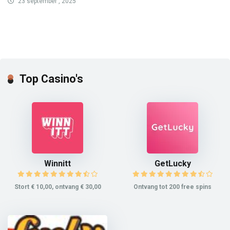
23 september , 2025
Top Casino's
Winnitt
GetLucky
Stort € 10,00, ontvang € 30,00
Ontvang tot 200 free spins