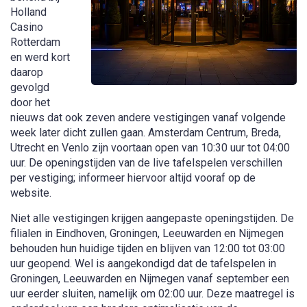
Holland
Casino
Rotterdam
en werd kort
daarop
gevolgd
door het
nieuws dat ook zeven andere vestigingen vanaf volgende
week later dicht zullen gaan. Amsterdam Centrum, Breda,
Utrecht en Venlo zijn voortaan open van 10:30 uur tot 04:00
uur. De openingstijden van de live tafelspelen verschillen
per vestiging; informeer hiervoor altijd vooraf op de
website.
Niet alle vestigingen krijgen aangepaste openingstijden. De
filialen in Eindhoven, Groningen, Leeuwarden en Nijmegen
behouden hun huidige tijden en blijven van 12:00 tot 03:00
uur geopend. Wel is aangekondigd dat de tafelspelen in
Groningen, Leeuwarden en Nijmegen vanaf september een
uur eerder sluiten, namelijk om 02:00 uur. Deze maatregel is